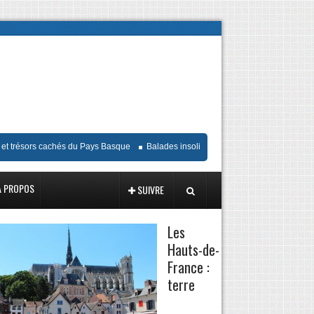
résors cachés du Pays Basque
Balades insolites et gastronomiques à Chambéry
A PROPOS
SUIVRE
Les
Hauts-de-
France :
terre