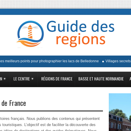
lleurs points pour photographier les lacs de Belledonne
Villages secrets et t
ON
LE CENTRE
RÉGIONS DE FRANCE
BASSE ET HAUTE NORMANDIE
 de France
itoires français. Nous publions des contenus qui présentent
s touristiques. L’objectif est de faciliter la découverte des
 des idées de destinations et des guides thématiques. Nous