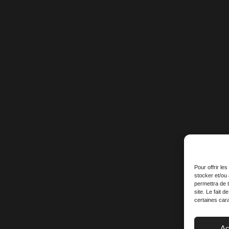
Pour offrir le
stocker et/ou
permettra de 
site. Le fait 
certaines cara
Ac