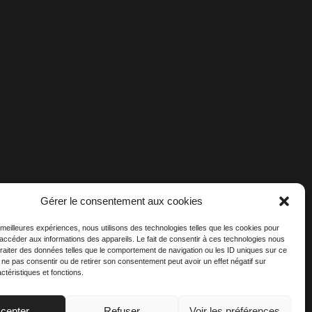
Gérer le consentement aux cookies
s meilleures expériences, nous utilisons des technologies telles que les cookies pour
 accéder aux informations des appareils. Le fait de consentir à ces technologies nous
traiter des données telles que le comportement de navigation ou les ID uniques sur ce
de ne pas consentir ou de retirer son consentement peut avoir un effet négatif sur
ctéristiques et fonctions.
cepter
Refuser
Voir les préférences