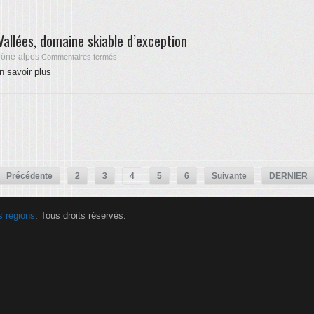
Vallées, domaine skiable d’exception
hône-alpes
Commentaires fermés
n savoir plus
Précédente
2
3
4
5
6
Suivante
DERNIER
s régions
. Tous droits réservés.