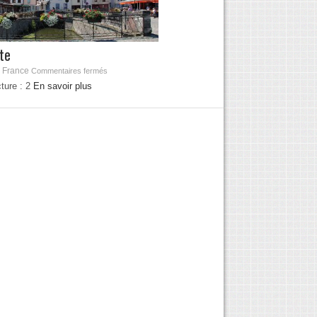
te
 France
Commentaires fermés
ture :
2
En savoir plus