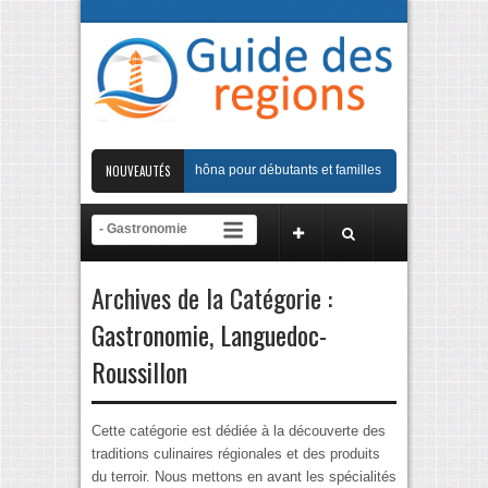
Guide complet de la Viarhôna pour débutants et familles
NOUVEAUTÉS
Les meilleurs p
Balades insolites et gastronomiques à Chambéry
Randonnées thématique
Guide complet de la Viarhôna pour débutants et familles
Archives de la Catégorie :
Gastronomie
,
Languedoc-
Roussillon
Cette catégorie est dédiée à la découverte des
traditions culinaires régionales et des produits
du terroir. Nous mettons en avant les spécialités