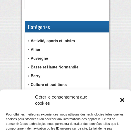
Catégories
Activité, sports et loisirs
Allier
Auvergne
Basse et Haute Normandie
Berry
Culture et traditions
Gastronomie
Gérer le consentement aux
Haute-Loire
cookies
Languedoc-Roussillon
Pour offrir les meilleures expériences, nous utilisons des technologies telles que les
cookies pour stocker et/ou accéder aux informations des appareils. Le fait de
Le Centre
consentir à ces technologies nous permettra de traiter des données telles que le
Provence-Alpes-Côte d'Azur
comportement de navigation ou les ID uniques sur ce site. Le fait de ne pas